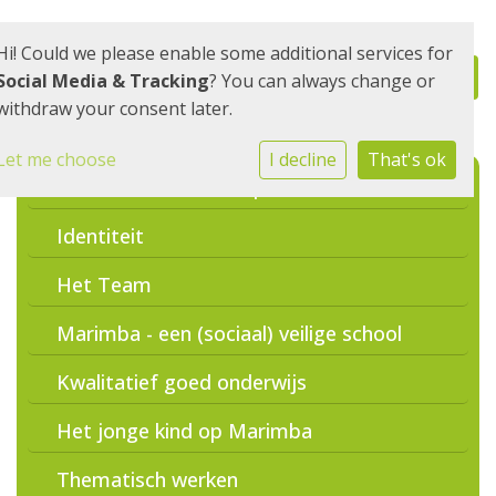
Hi! Could we please enable some additional services for
Social Media & Tracking
? You can always change or
withdraw your consent later.
Let me choose
I decline
That's ok
Missie/visie, ons kompas
Identiteit
Het Team
Marimba - een (sociaal) veilige school
Kwalitatief goed onderwijs
Het jonge kind op Marimba
Thematisch werken