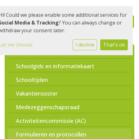
Hi! Could we please enable some additional services for
Social Media & Tracking
? You can always change or
withdraw your consent later.
Let me choose
I decline
That's ok
Social schools
Schoolgids en informatiekaart
Schooltijden
Vakantierooster
Medezeggenschapsraad
Activiteitencommissie (AC)
Formulieren en protocollen