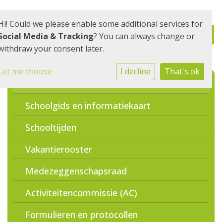
Hi! Could we please enable some additional services for
Social Media & Tracking
? You can always change or
withdraw your consent later.
Let me choose
I decline
That's ok
Social schools
Schoolgids en informatiekaart
Schooltijden
Vakantierooster
Medezeggenschapsraad
Activiteitencommissie (AC)
Formulieren en protocollen