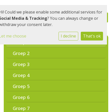
Hi! Could we please enable some additional services for
Social Media & Tracking
? You can always change or
withdraw your consent later.
Let me choose
I decline
That's ok
Groep 1
Groep 2
Groep 3
Groep 4
Groep 5
Groep 6
Groep 7