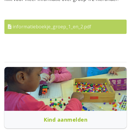
informatieboekje_groep_1_en_2.pdf
Kind aanmelden