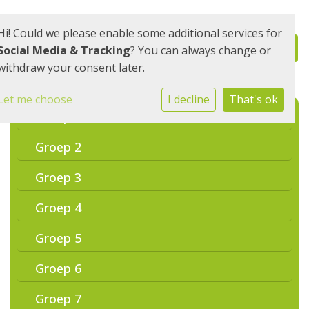
Hi! Could we please enable some additional services for
Social Media & Tracking
? You can always change or
withdraw your consent later.
Let me choose
I decline
That's ok
Groep 1
Groep 2
Groep 3
Groep 4
Groep 5
Groep 6
Groep 7