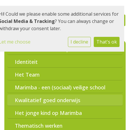
Hi! Could we please enable some additional services for
Social Media & Tracking
? You can always change or
withdraw your consent later.
Let me choose
I decline
That's ok
Missie/visie, ons kompas
Identiteit
Het Team
Marimba - een (sociaal) veilige school
Kwalitatief goed onderwijs
Het jonge kind op Marimba
Thematisch werken