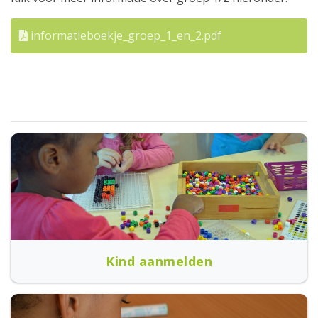
informatieboekje_groep_1_en_2.pdf
Kind aanmelden