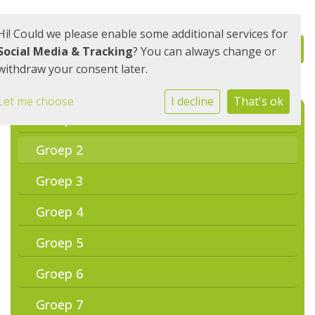
Hi! Could we please enable some additional services for
Social Media & Tracking
? You can always change or
withdraw your consent later.
Let me choose
I decline
That's ok
Groep 1
Groep 2
Groep 3
Groep 4
Groep 5
Groep 6
Groep 7