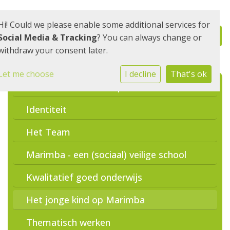
Hi! Could we please enable some additional services for
Social Media & Tracking
? You can always change or
withdraw your consent later.
Let me choose
I decline
That's ok
Missie/visie, ons kompas
Identiteit
Het Team
Marimba - een (sociaal) veilige school
Kwalitatief goed onderwijs
Het jonge kind op Marimba
Thematisch werken