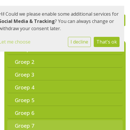
Hi! Could we please enable some additional services for
Social Media & Tracking
? You can always change or
withdraw your consent later.
Let me choose
I decline
That's ok
Groep 1
Groep 2
Groep 3
Groep 4
Groep 5
Groep 6
Groep 7