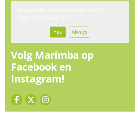
Do you want to load external content
supplied by
Googlemaps
?
Yes
Always
Volg Marimba op
Facebook en
Instagram!