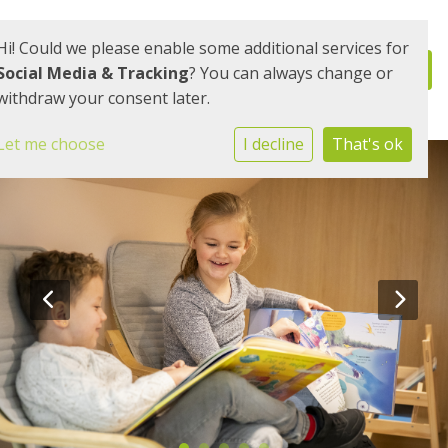
Hi! Could we please enable some additional services for
Social Media & Tracking
? You can always change or
withdraw your consent later.
Let me choose
I decline
That's ok